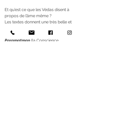
Et qu’est ce que les Védas disent à 
propos de l’âme même ?
Les textes donnent une très belle et 
claire métaphore pour expliquer les 
relations de l’âme et du Divin : 
Paramatman
 (la Conscience 
Universelle) c’est l’océan alors que 
Jivatman
 (l’âme individualisée) c’est la 
vague dans l’océan. Jivatman est 
égale au Paramatman en qualité (les 
deux sont de l’eau salée) mais pas en 
quantité. Chaque Jivatman représente 
l’une des milliers de manifestations 
originales du Paramatman. Ils 
forment une unité et en même temps, 
temporairement ils sont séparés.
Les notions d’
Atman
 et de 
Brahman