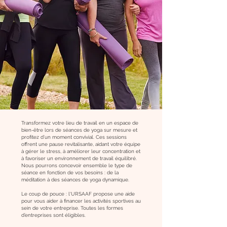
Transformez votre lieu de travail en un espace de
bien-être lors de séances de yoga sur mesure et
profitez d’un moment convivial. Ces sessions
offrent une pause revitalisante, aidant votre équipe
à gérer le stress, à améliorer leur concentration et
à favoriser un environnement de travail équilibré.
Nous pourrons concevoir ensemble le type de
séance en fonction de vos besoins : de la
méditation à des séances de yoga dynamique.
Le coup de pouce : l‘URSAAF propose une aide
pour vous aider à financer les activités sportives au
sein de votre entreprise. Toutes les formes
d’entreprises sont éligibles.