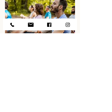
Calmer le rythme intense
des collaborateurs
Dans le monde du travail, la pratique du yoga aide à apaiser les
employés stressés et anxieux. le Yoga apprend à mieux gérer ses
émotions, à respirer et à aussi se détendre. Ainsi, avec des séances de
Yoga au travail, les salariés apprendront à lâcher prise, à rester calme
et à prendre du recul. Les salariés renouent avec leur corps et cultivent
un nouvel équilibre vital par le biais de la libération des chakras.