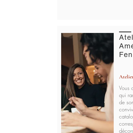
Atel
Am
Fen
Atelie
Vous 
qui r
de so
convi
catal
corres
décora