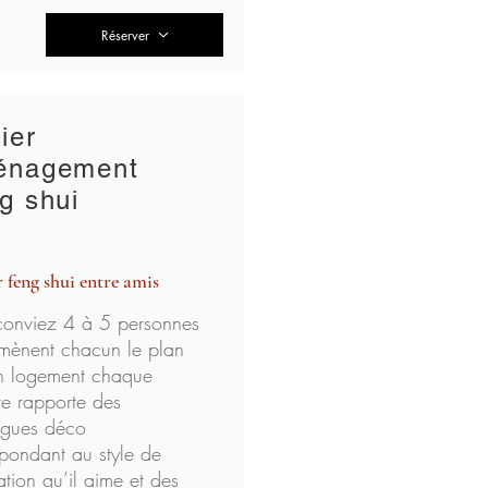
Réserver
ier
énagement
g shui
r feng shui entre amis
conviez 4 à 5 personnes
amènent chacun le plan
n logement chaque
ve rapporte des
ogues déco
pondant au style de
tion qu’il aime et des