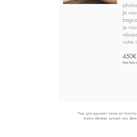
photos
Je vou
bagua
je vou
nécess
votre 
450€
hors frais
*Les prix peuvent varier en fonct
moins élevées suivant vos dem