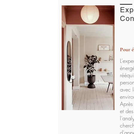
Exp
Con
Pour é
L’expe
énergé
rééqui
person
avec l
enviro
Après 
et des
l’anal
cherch
d’appo