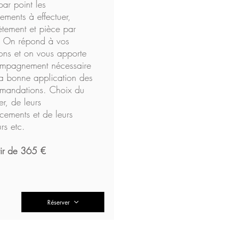
par point les
ments à effectuer,
ètement et pièce par
. On répond à vos
ons et on vous apporte
ompagnement nécessaire
la bonne application des
mandations. Choix du
er, de leurs
cements et de leurs
rs etc.
tir de 365 €
Réserver