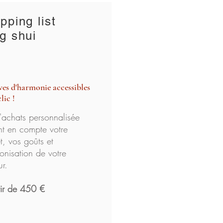
pping list
g shui
ves d'harmonie accessibles
lic !
d'achats personnalisée
nt en compte votre
, vos goûts et
onisation de votre
ur.
tir de 450 €