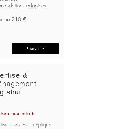
mandations adaptées.
tir de 210 €
Réserver
ertise &
énagement
g shui
ison, mon miroir
rtise + on vous explique