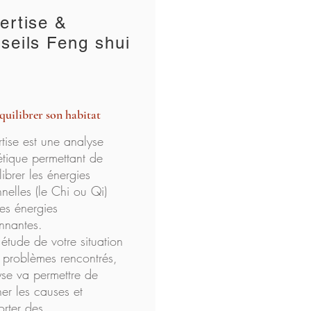
ertise &
seils Feng shui
quilibrer son habitat
rtise est une analyse
tique permettant de
librer les énergies
nelles (le Chi ou Qi)
es énergies
nnantes.
étude de votre situation
 problèmes rencontrés,
yse va permettre de
er les causes et
rter des