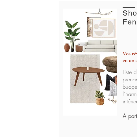
Sho
Fen
Vos rê
en un c
Liste 
prena
budget
l’harm
intérie
A par