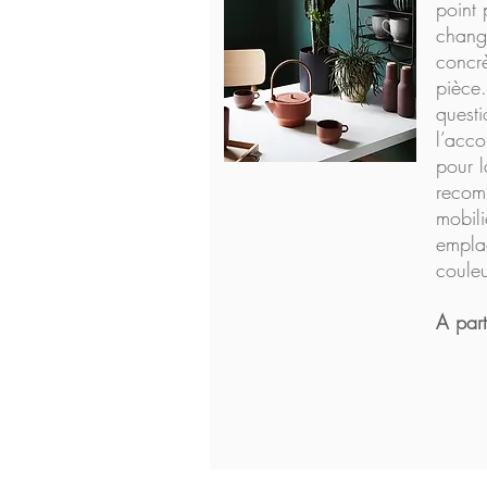
point 
change
concr
pièce
questi
l’acc
pour 
recom
mobili
empla
couleu
A par