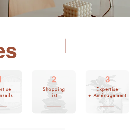
es
1
2
3
rtise
Shopping
Expertise
nseils
list
+ Aménagement