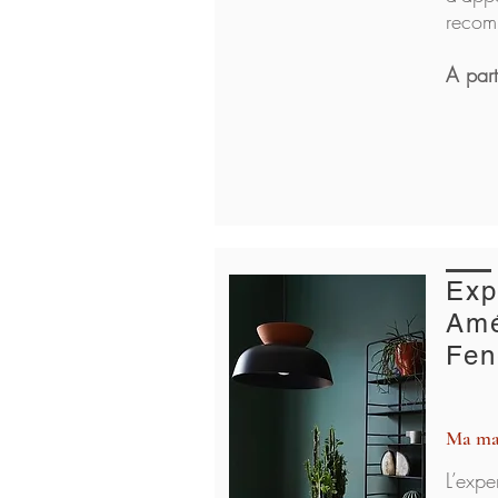
recom
A par
Exp
Am
Fen
Ma ma
L’expe