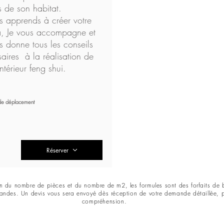
 de son habitat.
s apprends à créer votre
, Je vous accompagne et
s donne tous les conseils
aires à la réalisation de
intérieur feng shui.
 de déplacement
Réserver
ion du nombre de pièces et du nombre de m2, les formules sont des forfaits de 
andes. Un devis vous sera envoyé dès réception de votre demande détaillée, 
compréhension.