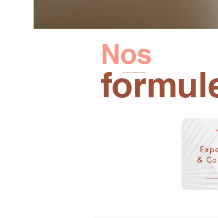
Nos
formul
Expe
& Co