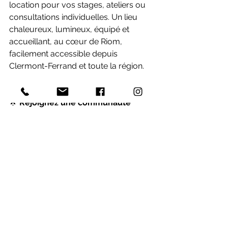
location pour vos stages, ateliers ou 
consultations individuelles. Un lieu 
chaleureux, lumineux, équipé et 
accueillant, au cœur de Riom, 
facilement accessible depuis 
Clermont-Ferrand et toute la région.
🌟
 Rejoignez une communauté 
bienveillante
Notre vision du yoga est inclusive, 
respectueuse et vivante.
Nous croyons en un yoga qui 
s’adapte à vous, et non l’inverse.
Un yoga qui vous aide à vous sentir 
mieux dans votre corps, plus libre 
dans votre souffle, plus en paix dans 
votre cœur.