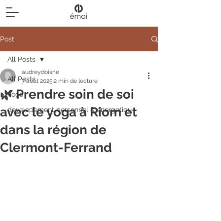
Post
All Posts
audreydoisne
All Posts
7 août 2025
2 min de lecture
🌿 Prendre soin de soi
Yoga
avec le yoga à Riom et
developement personnel & energetiqu
dans la région de
Clermont-Ferrand